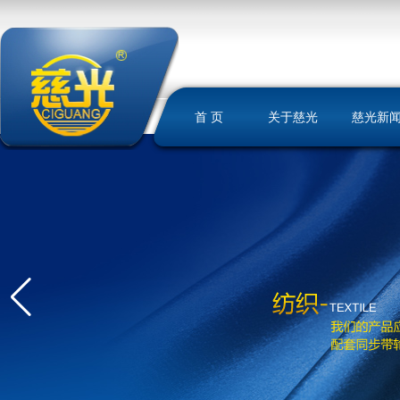
首 页
关于慈光
慈光新
慈光简介
荣誉资质
发展历史
文化理念
我们的优势