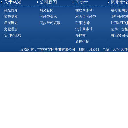
关于慈光
公司新闻
同步带
同步带
慈光简介
慈光新闻
橡胶同步带
梯形齿同
荣誉资质
同步带资讯
双面齿同步带
T型同步带
发展历史
同步带轮资讯
PU同步带
HTD(ST
文化理念
汽车同步带
齿棒、齿
我们的优势
多楔带
锥面紧固
多楔带轮
版权所有：宁波慈光同步带有限公司 邮编：315311 电话：0574-63787377，