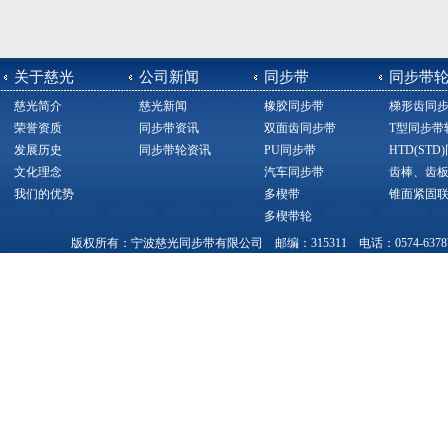
关于慈光
公司新闻
同步带
同步带
慈光简介
慈光新闻
橡胶同步带
梯形齿同
荣誉资质
同步带资讯
双面齿同步带
T型同步带
发展历史
同步带轮资讯
PU同步带
HTD(ST
文化理念
汽车同步带
齿棒、齿
我们的优势
多楔带
锥面紧固
多楔带轮
版权所有：宁波慈光同步带有限公司 邮编：315311 电话：0574-63787377，