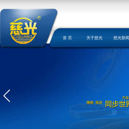
首 页
关于慈光
慈光新
慈光简介
荣誉资质
发展历史
文化理念
我们的优势