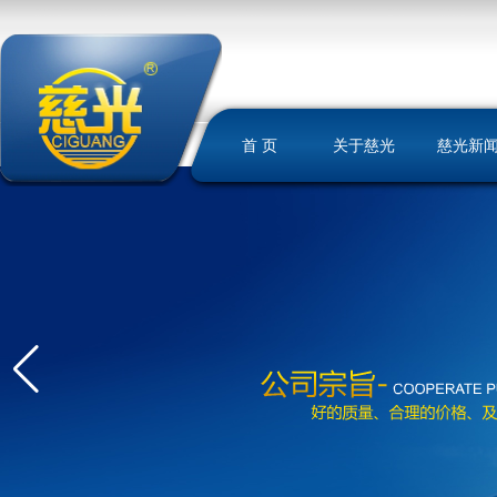
首 页
关于慈光
慈光新
慈光简介
荣誉资质
发展历史
文化理念
我们的优势