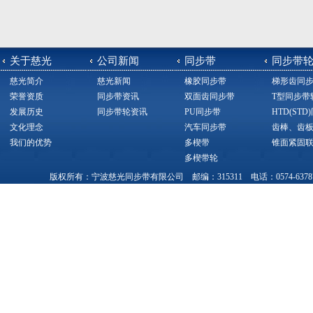
关于慈光
公司新闻
同步带
同步带
慈光简介
慈光新闻
橡胶同步带
梯形齿同
荣誉资质
同步带资讯
双面齿同步带
T型同步带
发展历史
同步带轮资讯
PU同步带
HTD(ST
文化理念
汽车同步带
齿棒、齿
我们的优势
多楔带
锥面紧固
多楔带轮
版权所有：宁波慈光同步带有限公司 邮编：315311 电话：0574-63787377，