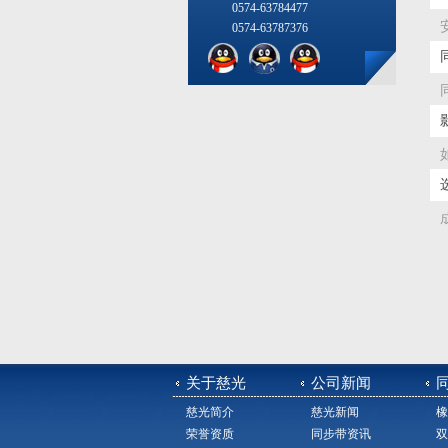
0574-63784477
0574-63787376
关于慈光
公司新闻
慈光简介
慈光新闻
橡
荣誉资质
同步带资讯
双