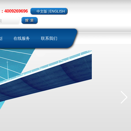
4009269696
中文版
|
ENGLISH
划
在线服务
联系我们
略
样本下载
聘
客户留言
保养维护