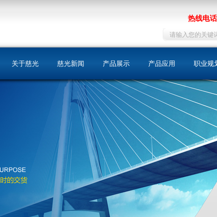
热线电话：
关于慈光
慈光新闻
产品展示
产品应用
职业规
慈光简介
同步带
机床
人才战
荣誉资质
同步带轮
包装印刷
在线招
发展历史
自动门
文化理念
纺织
我们的优势
化工
运输工具