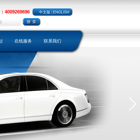
4009269696
中文版
|
ENGLISH
划
在线服务
联系我们
略
样本下载
聘
客户留言
保养维护