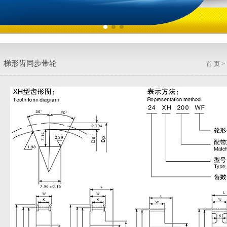
梯形齿同步带轮
首 页
>