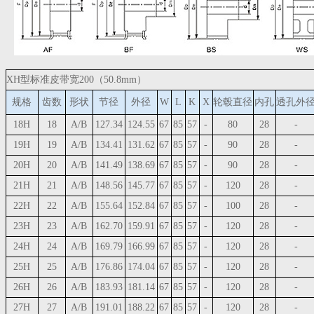
XH型标准皮带宽200（50.8mm）
规格
齿数
形状
节径
外径
W
L
K
X
轮毂直径
内孔
透孔外
18H
18
A/B
127.34
124.55
67
85
57
-
80
28
-
19H
19
A/B
134.41
131.62
67
85
57
-
90
28
-
20H
20
A/B
141.49
138.69
67
85
57
-
90
28
-
21H
21
A/B
148.56
145.77
67
85
57
-
120
28
-
22H
22
A/B
155.64
152.84
67
85
57
-
100
28
-
23H
23
A/B
162.70
159.91
67
85
57
-
120
28
-
24H
24
A/B
169.79
166.99
67
85
57
-
120
28
-
25H
25
A/B
176.86
174.04
67
85
57
-
120
28
-
26H
26
A/B
183.93
181.14
67
85
57
-
120
28
-
27H
27
A/B
191.01
188.22
67
85
57
-
120
28
-