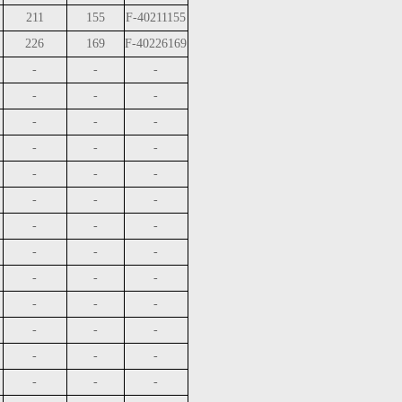
211
155
F-40211155
226
169
F-40226169
-
-
-
-
-
-
-
-
-
-
-
-
-
-
-
-
-
-
-
-
-
-
-
-
-
-
-
-
-
-
-
-
-
-
-
-
-
-
-