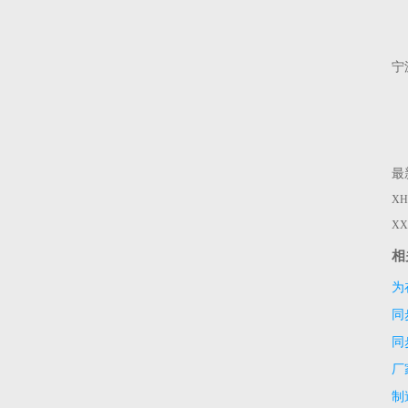
宁
最
X
X
相
为
同
方
同
厂
制