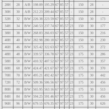
28H
28
A/B
198.09
195.29
67
85
57
-
150
28
-
30H
30
A/B
212.23
209.44
67
85
57
-
150
28
-
32H
32
B/W
226.38
223.59
67
85
57
23
150
30
173
34H
34
B/W
240.53
237.74
67
85
57
23
150
30
177
38H
38
B/W
268.83
266.03
67
85
57
23
150
30
216
40H
40
B/W
282.98
280.18
67
85
57
23
150
30
230
46H
46
B/W
325.42
322.63
67
97
57
23
175
30
272
48H
48
B/W
339.57
336.78
67
97
57
23
175
30
286
58H
58
B/W
410.32
407.52
67
97
57
23
175
30
357
60H
60
B/W
424.47
421.67
67
97
57
23
175
30
370
70H
70
B/W
495.21
492.42
67
97
57
23
175
30
442
72H
72
B/W
509.36
506.56
67
97
57
23
175
30
456
80H
80
B/W
565.95
563.16
67
97
57
23
175
30
513
84H
84
B/W
594.25
591.46
67
97
57
23
175
30
456
96H
96
B/W
679.15
676.35
67
97
57
23
175
30
626