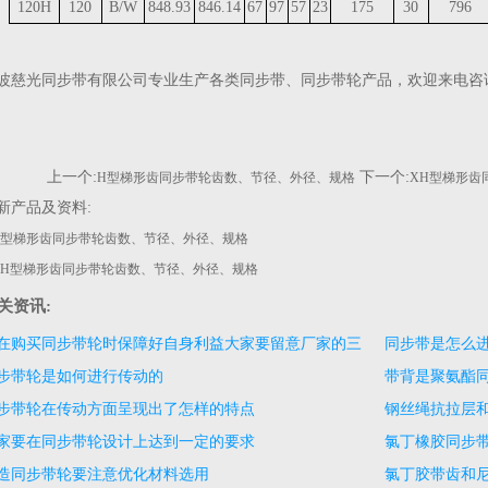
120H
120
B/W
848.93
846.14
67
97
57
23
175
30
796
波慈光同步带有限公司专业生产各类
同步带
、
同步带轮
产品，欢迎来电咨
上一个:
下一个:
H型梯形齿同步带轮齿数、节径、外径、规格
XH型梯形齿
新产品及资料:
H型梯形齿同步带轮齿数、节径、外径、规格
XH型梯形齿同步带轮齿数、节径、外径、规格
关资讯:
在购买同步带轮时保障好自身利益大家要留意厂家的三
同步带是怎么
步带轮是如何进行传动的
带背是聚氨酯
面情况
步带轮在传动方面呈现出了怎样的特点
钢丝绳抗拉层
家要在同步带轮设计上达到一定的要求
氯丁橡胶同步
部分
造同步带轮要注意优化材料选用
氯丁胶带齿和