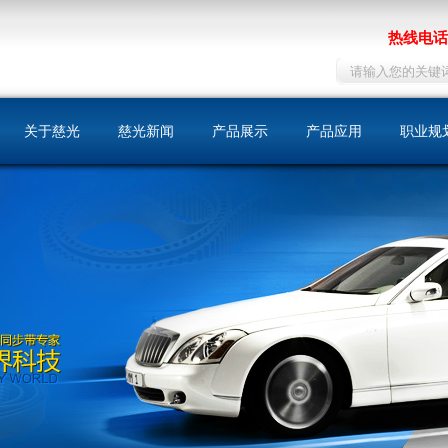
热线电话：
关于慈光
慈光新闻
产品展示
产品应用
职业规
慈光简介
同步带
机床
人才战
荣誉资质
同步带轮
包装印刷
在线招
发展历史
自动门
文化理念
纺织
我们的优势
化工
运输工具