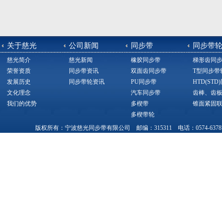
关于慈光
公司新闻
同步带
同步带
慈光简介
慈光新闻
橡胶同步带
梯形齿同
荣誉资质
同步带资讯
双面齿同步带
T型同步带
发展历史
同步带轮资讯
PU同步带
HTD(ST
文化理念
汽车同步带
齿棒、齿
我们的优势
多楔带
锥面紧固
多楔带轮
版权所有：宁波慈光同步带有限公司 邮编：315311 电话：0574-63787377，