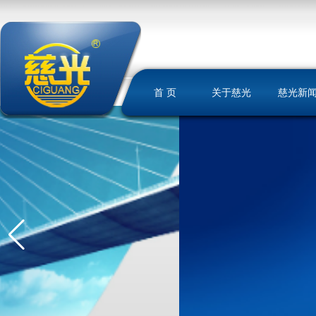
首 页
关于慈光
慈光新
慈光简介
荣誉资质
发展历史
文化理念
我们的优势