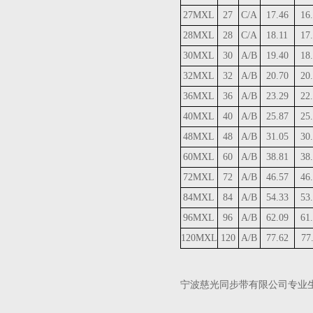
27MXL
27
C/A
17.46
16
28MXL
28
C/A
18.11
17
30MXL
30
A/B
19.40
18
32MXL
32
A/B
20.70
20
36MXL
36
A/B
23.29
22
40MXL
40
A/B
25.87
25
48MXL
48
A/B
31.05
30
60MXL
60
A/B
38.81
38
72MXL
72
A/B
46.57
46
84MXL
84
A/B
54.33
53
96MXL
96
A/B
62.09
61
120MXL
120
A/B
77.62
77
宁波慈光同步带有限公司专业