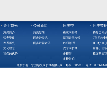
关于慈光
公司新闻
同步带
同步带
慈光简介
慈光新闻
橡胶同步带
梯形齿同
荣誉资质
同步带资讯
双面齿同步带
T型同步带
发展历史
同步带轮资讯
PU同步带
HTD(ST
文化理念
汽车同步带
齿棒、齿
我们的优势
多楔带
锥面紧固
多楔带轮
版权所有：宁波慈光同步带有限公司 邮编：315311 电话：0574-63787377，