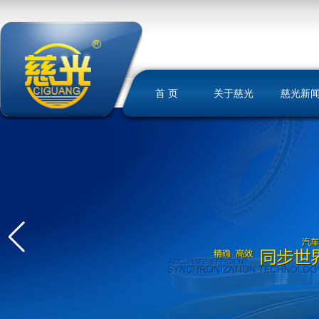
首 页
关于慈光
慈光新
慈光简介
荣誉资质
发展历史
文化理念
我们的优势