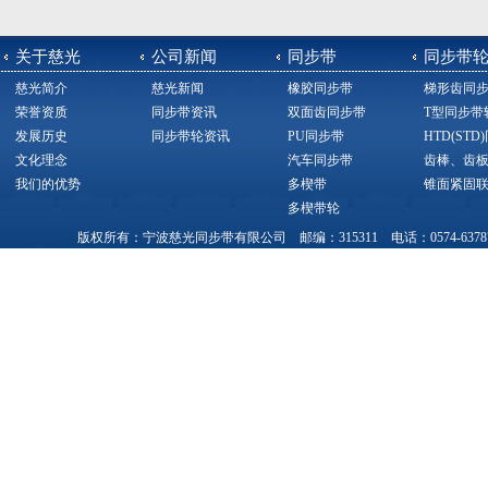
关于慈光
公司新闻
同步带
同步带
慈光简介
慈光新闻
橡胶同步带
梯形齿同
荣誉资质
同步带资讯
双面齿同步带
T型同步带
发展历史
同步带轮资讯
PU同步带
HTD(ST
文化理念
汽车同步带
齿棒、齿
我们的优势
多楔带
锥面紧固
多楔带轮
版权所有：宁波慈光同步带有限公司 邮编：315311 电话：0574-63787377，