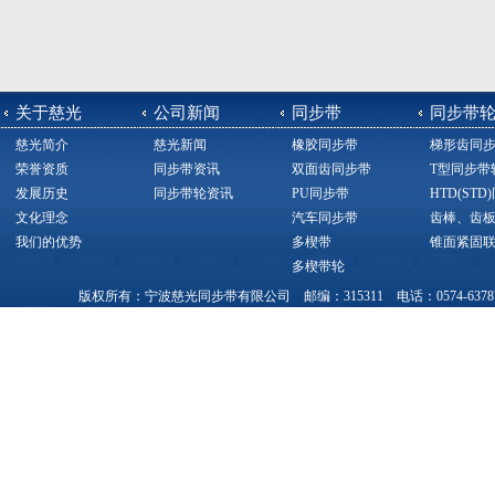
关于慈光
公司新闻
同步带
同步带
慈光简介
慈光新闻
橡胶同步带
梯形齿同
荣誉资质
同步带资讯
双面齿同步带
T型同步带
发展历史
同步带轮资讯
PU同步带
HTD(ST
文化理念
汽车同步带
齿棒、齿
我们的优势
多楔带
锥面紧固
多楔带轮
版权所有：宁波慈光同步带有限公司 邮编：315311 电话：0574-63787377，