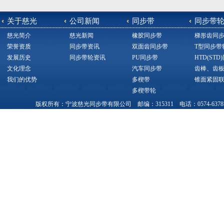
关于慈光
公司新闻
同步带
同步带
慈光简介
慈光新闻
橡胶同步带
梯形齿同
荣誉资质
同步带资讯
双面齿同步带
T型同步带
发展历史
同步带轮资讯
PU同步带
HTD(ST
文化理念
汽车同步带
齿棒、齿
我们的优势
多楔带
锥面紧固
多楔带轮
版权所有：宁波慈光同步带有限公司 邮编：315311 电话：0574-63787377，