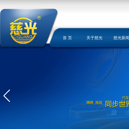
首 页
关于慈光
慈光新
慈光简介
荣誉资质
发展历史
文化理念
我们的优势