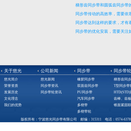
梯形齿同步带和圆弧齿同步带
同步带传动的高效率，需要依
同步带达到这样的要求，才有
同步带的优化安装，需要关注
关于慈光
公司新闻
同步带
同步带
慈光简介
慈光新闻
橡胶同步带
梯形齿同
荣誉资质
同步带资讯
双面齿同步带
T型同步带
发展历史
同步带轮资讯
PU同步带
HTD(ST
文化理念
汽车同步带
齿棒、齿
我们的优势
多楔带
锥面紧固
多楔带轮
版权所有：宁波慈光同步带有限公司 邮编：315311 电话：0574-63787377，