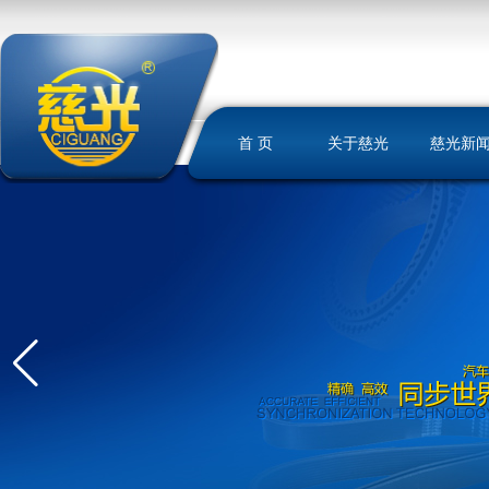
首 页
关于慈光
慈光新
慈光简介
荣誉资质
发展历史
文化理念
我们的优势