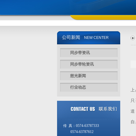
公司新闻
NEW CENTER
同步带资讯
同步带轮资讯
慈光新闻
大
行业动态
上
只
道
自
传 真：0574-63787333
0574-63787612
在