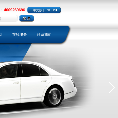
4009269696
中文版
|
ENGLISH
划
在线服务
联系我们
略
样本下载
聘
客户留言
保养维护