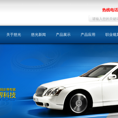
热线电话：
关于慈光
慈光新闻
产品展示
产品应用
职业规
慈光简介
同步带
机床
人才战
荣誉资质
同步带轮
包装印刷
在线招
发展历史
自动门
文化理念
纺织
我们的优势
化工
运输工具