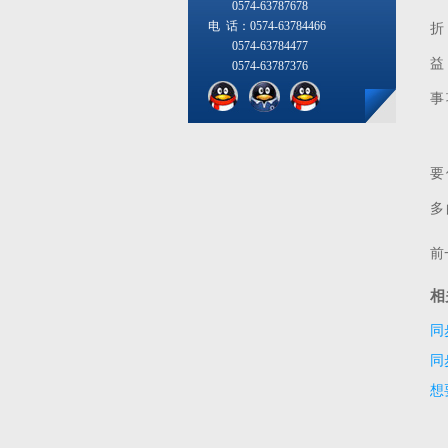
0574-63787678
电 话：0574-63784466
折
0574-63784477
益
0574-63787376
事
除
要
多
前
相
同
同
想