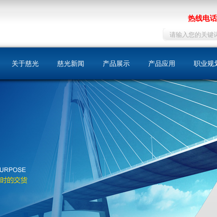
热线电话：
关于慈光
慈光新闻
产品展示
产品应用
职业规
慈光简介
同步带
机床
人才战
荣誉资质
同步带轮
包装印刷
在线招
发展历史
自动门
文化理念
纺织
我们的优势
化工
运输工具