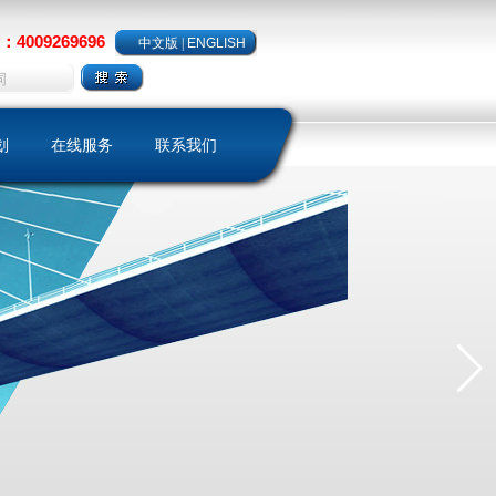
4009269696
中文版
|
ENGLISH
划
在线服务
联系我们
略
样本下载
聘
客户留言
保养维护