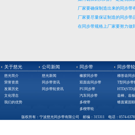
厂家要确保制造出来的同步带
厂家要尽量保证制造的同步带
在同步带规格上厂家要努力做
关于慈光
公司新闻
同步带
同步带
慈光简介
慈光新闻
橡胶同步带
梯形齿同
荣誉资质
同步带资讯
双面齿同步带
T型同步带
发展历史
同步带轮资讯
PU同步带
HTD(ST
文化理念
汽车同步带
齿棒、齿
我们的优势
多楔带
锥面紧固
多楔带轮
版权所有：宁波慈光同步带有限公司 邮编：315311 电话：0574-63787377，