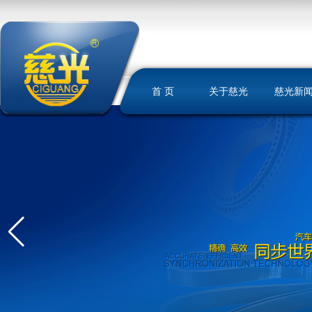
首 页
关于慈光
慈光新
慈光简介
荣誉资质
发展历史
文化理念
我们的优势