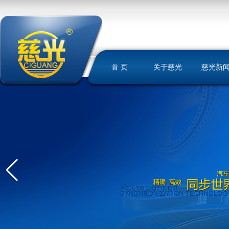
首 页
关于慈光
慈光新
慈光简介
荣誉资质
发展历史
文化理念
我们的优势