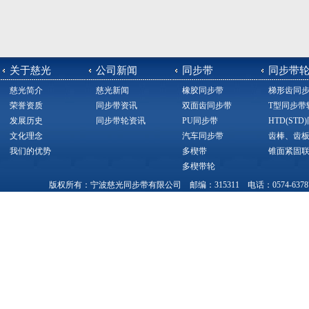
关于慈光
公司新闻
同步带
同步带
慈光简介
慈光新闻
橡胶同步带
梯形齿同
荣誉资质
同步带资讯
双面齿同步带
T型同步带
发展历史
同步带轮资讯
PU同步带
HTD(ST
文化理念
汽车同步带
齿棒、齿
我们的优势
多楔带
锥面紧固
多楔带轮
版权所有：宁波慈光同步带有限公司 邮编：315311 电话：0574-63787377，