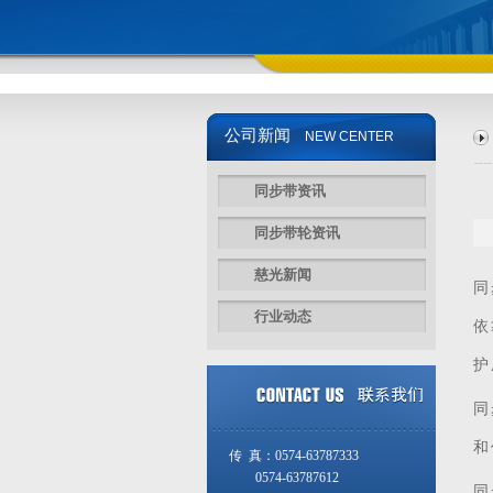
公司新闻
NEW CENTER
同步带资讯
同步带轮资讯
慈光新闻
同
行业动态
依
护
同
和
传 真：0574-63787333
0574-63787612
同