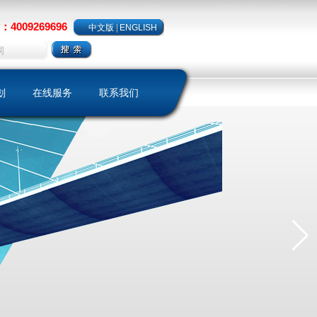
4009269696
中文版
|
ENGLISH
划
在线服务
联系我们
略
样本下载
聘
客户留言
保养维护