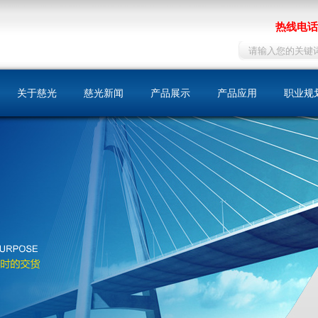
热线电话：
关于慈光
慈光新闻
产品展示
产品应用
职业规
慈光简介
同步带
机床
人才战
荣誉资质
同步带轮
包装印刷
在线招
发展历史
自动门
文化理念
纺织
我们的优势
化工
运输工具