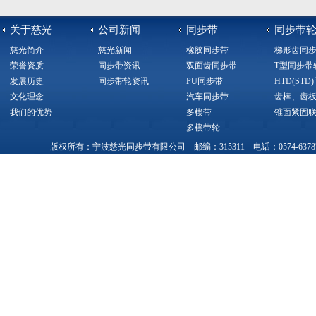
关于慈光
公司新闻
同步带
同步带
慈光简介
慈光新闻
橡胶同步带
梯形齿同
荣誉资质
同步带资讯
双面齿同步带
T型同步带
发展历史
同步带轮资讯
PU同步带
HTD(ST
文化理念
汽车同步带
齿棒、齿
我们的优势
多楔带
锥面紧固
多楔带轮
版权所有：宁波慈光同步带有限公司 邮编：315311 电话：0574-63787377，