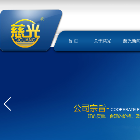
首 页
关于慈光
慈光新
慈光简介
荣誉资质
发展历史
文化理念
我们的优势