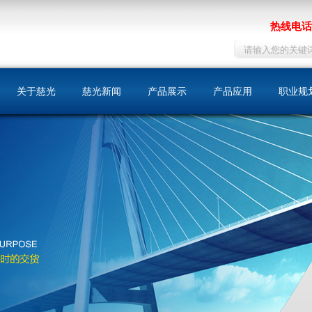
热线电话：
关于慈光
慈光新闻
产品展示
产品应用
职业规
慈光简介
同步带
机床
人才战
荣誉资质
同步带轮
包装印刷
在线招
发展历史
自动门
文化理念
纺织
我们的优势
化工
运输工具