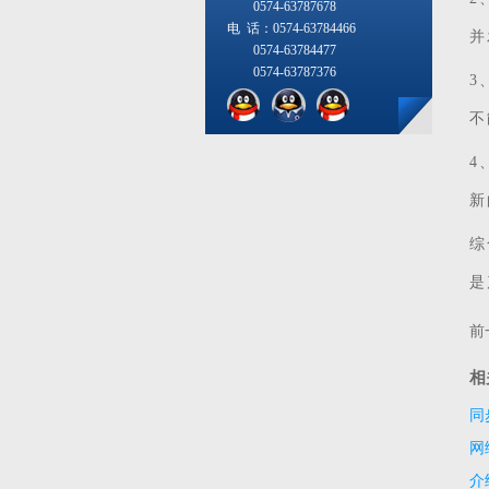
0574-63787678
电 话：0574-63784466
并
0574-63784477
0574-63787376
3
不
4
新
综
是
前
相
同
网
介