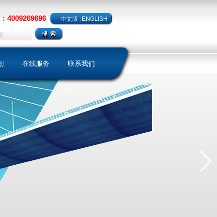
4009269696
中文版
|
ENGLISH
划
在线服务
联系我们
略
样本下载
聘
客户留言
保养维护