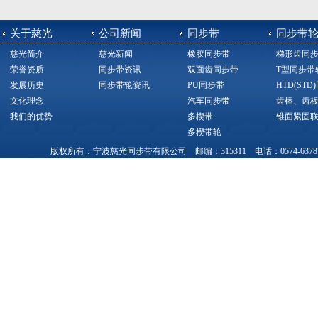
关于慈光
公司新闻
同步带
同步带
慈光简介
慈光新闻
橡胶同步带
梯形齿同
荣誉资质
同步带资讯
双面齿同步带
T型同步带
发展历史
同步带轮资讯
PU同步带
HTD(ST
文化理念
汽车同步带
齿棒、齿
我们的优势
多楔带
锥面紧固
多楔带轮
版权所有：宁波慈光同步带有限公司 邮编：315311 电话：0574-63787377，