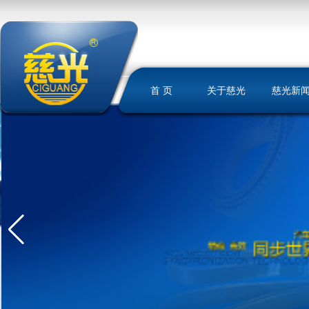
首 页
关于慈光
慈光新
慈光简介
荣誉资质
发展历史
文化理念
我们的优势