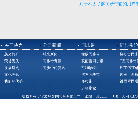
对于不太了解同步带轮的用户
分重要的
关于慈光
公司新闻
同步带
同步带
慈光简介
慈光新闻
橡胶同步带
梯形齿同
荣誉资质
同步带资讯
双面齿同步带
T型同步带
发展历史
同步带轮资讯
PU同步带
HTD(ST
文化理念
汽车同步带
齿棒、齿
我们的优势
多楔带
锥面紧固
多楔带轮
版权所有：宁波慈光同步带有限公司 邮编：315311 电话：0574-63787377，