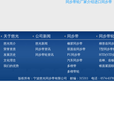
同步带轮厂家介绍进口同步带
关于慈光
公司新闻
同步带
同步带
慈光简介
慈光新闻
橡胶同步带
梯形齿同
荣誉资质
同步带资讯
双面齿同步带
T型同步带
发展历史
同步带轮资讯
PU同步带
HTD(ST
文化理念
汽车同步带
齿棒、齿
我们的优势
多楔带
锥面紧固
多楔带轮
版权所有：宁波慈光同步带有限公司 邮编：315311 电话：0574-63787377，