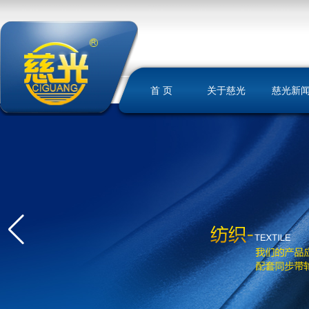
首 页
关于慈光
慈光新
慈光简介
荣誉资质
发展历史
文化理念
我们的优势