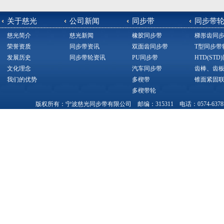
关于慈光
公司新闻
同步带
同步带
慈光简介
慈光新闻
橡胶同步带
梯形齿同
荣誉资质
同步带资讯
双面齿同步带
T型同步带
发展历史
同步带轮资讯
PU同步带
HTD(ST
文化理念
汽车同步带
齿棒、齿
我们的优势
多楔带
锥面紧固
多楔带轮
版权所有：宁波慈光同步带有限公司 邮编：315311 电话：0574-63787377，