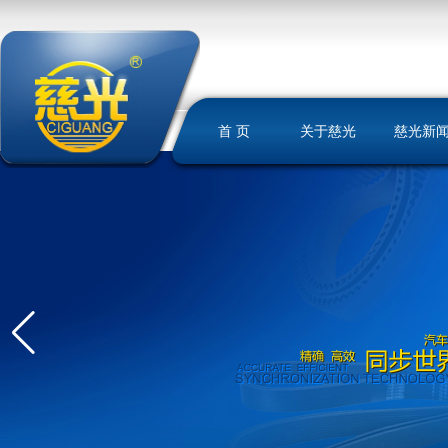
首 页
关于慈光
慈光新
慈光简介
荣誉资质
发展历史
文化理念
我们的优势