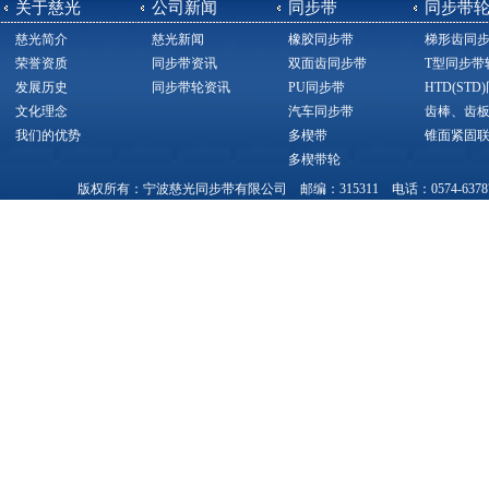
关于慈光
公司新闻
同步带
同步带
慈光简介
慈光新闻
橡胶同步带
梯形齿同
荣誉资质
同步带资讯
双面齿同步带
T型同步带
发展历史
同步带轮资讯
PU同步带
HTD(ST
文化理念
汽车同步带
齿棒、齿
我们的优势
多楔带
锥面紧固
多楔带轮
版权所有：宁波慈光同步带有限公司 邮编：315311 电话：0574-63787377，