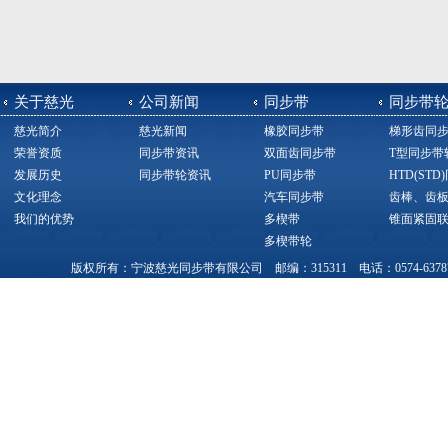
关于慈光
公司新闻
同步带
同步带
慈光简介
慈光新闻
橡胶同步带
梯形齿同
荣誉资质
同步带资讯
双面齿同步带
T型同步带
发展历史
同步带轮资讯
PU同步带
HTD(ST
文化理念
汽车同步带
齿棒、齿
我们的优势
多楔带
锥面紧固
多楔带轮
版权所有：宁波慈光同步带有限公司 邮编：315311 电话：0574-63787377，