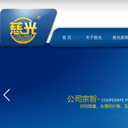
首 页
关于慈光
慈光新
慈光简介
荣誉资质
发展历史
文化理念
我们的优势