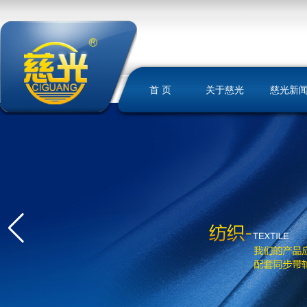
首 页
关于慈光
慈光新
慈光简介
荣誉资质
发展历史
文化理念
我们的优势