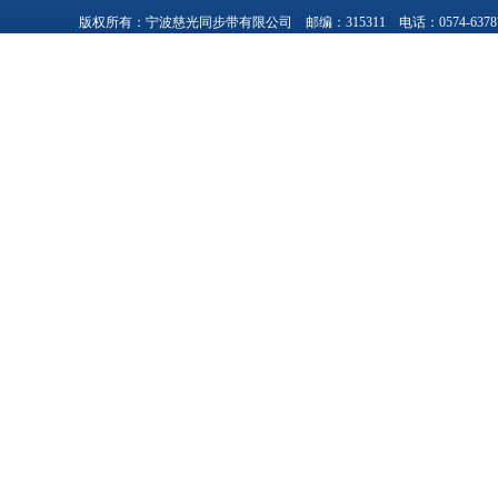
版权所有：宁波慈光同步带有限公司 邮编：315311 电话：0574-63787377，