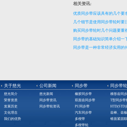
相关资讯:
优质同步带应该具有的几个要
几个细节是使用同步带轮时要
购买同步带轮时几个问题要重
同步带的基础知识简单介绍一
同步带是一种非常经济实用的
关于慈光
公司新闻
同步带
同步带
慈光简介
慈光新闻
橡胶同步带
梯形齿同
荣誉资质
同步带资讯
双面齿同步带
T型同步带
发展历史
同步带轮资讯
PU同步带
HTD(ST
文化理念
汽车同步带
齿棒、齿
我们的优势
多楔带
锥面紧固
多楔带轮